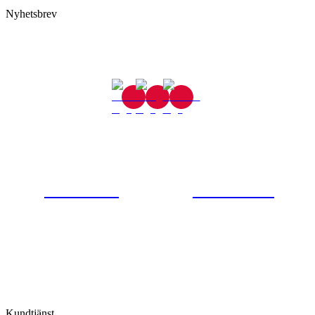
Nyhetsbrev
Gjutaregatan 8
665 32 Kil
0554-40070
Kontakta oss
© Tipro AB
Kundtjänst