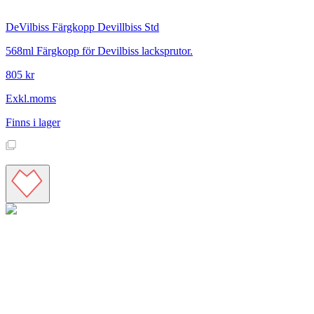
DeVilbiss
Färgkopp Devillbiss Std
568ml Färgkopp för Devilbiss lacksprutor.
805 kr
Exkl.moms
Finns i lager