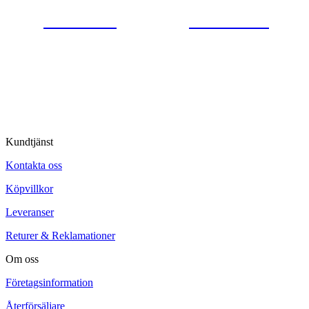
0554-40070
Kontakta oss
© Tipro AB
Kundtjänst
Kontakta oss
Köpvillkor
Leveranser
Returer & Reklamationer
Om oss
Företagsinformation
Återförsäljare