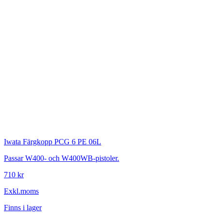
Iwata
Färgkopp PCG 6 PE 06L
Passar W400- och W400WB-pistoler.
710 kr
Exkl.moms
Finns i lager