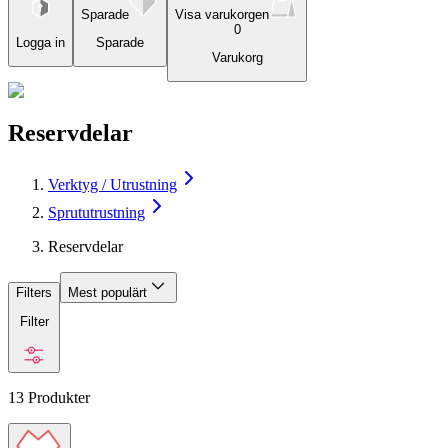
Sparade
Visa varukorgen
0
Logga in
Sparade
Varukorg
Reservdelar
Verktyg / Utrustning
Sprututrustning
Reservdelar
Filters
Mest populärt
Filter
13
Produkter