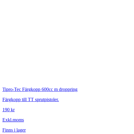
Tipro-Tec
Färgkopp 600cc m droppring
Färgkopp till TT sprutpistoler.
190 kr
Exkl.moms
Finns i lager