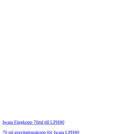
Iwata
Färgkopp 70ml till LPH80
70 ml gravitationskopp för Iwata LPH80