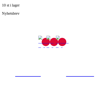
10 st i lager
Nyhetsbrev
Gjutaregatan 8
665 32 Kil
0554-40070
Kontakta oss
© Tipro AB