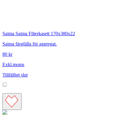
Saima
Saima Filterkasett 170x380x22
Saima färgfälla för aggregat.
80 kr
Exkl.moms
Tillfälligt slut