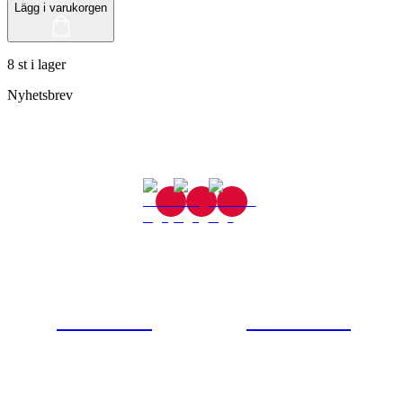
Lägg i varukorgen
8 st i lager
Nyhetsbrev
Gjutaregatan 8
665 32 Kil
0554-40070
Kontakta oss
© Tipro AB