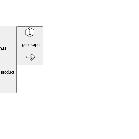
Egenskaper
var
 produkt