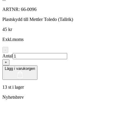
ARTNR:
66-0096
Plastskydd till Mettler Toledo (Tallrik)
45 kr
Exkl.moms
-
Antal
+
Lägg i varukorgen
13 st i lager
Nyhetsbrev