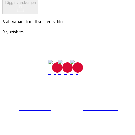
Lägg i varukorgen
Välj variant för att se lagersaldo
Nyhetsbrev
Gjutaregatan 8
665 32 Kil
0554-40070
Kontakta oss
© Tipro AB