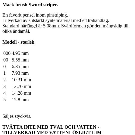
Mack brush Sword striper.
En favorit pensel inom pinstriping.
Tillverkad av slitstarkt syntetmaterial med ett trähandtag.
Standard hårlängd är 5.08mm. Svärdformen gör den mångsidig till
olika ändamål.
Modell - storlek
000
4.95 mm
00
5.55 mm
0
6.35 mm
1
7.93 mm
2
10.31 mm
3
12.70 mm
4
14.28 mm
5
15.8 mm
Säljes styckvis.
TVÄTTA INTE MED TVÅL OCH VATTEN -
TILLVERKAD MED VATTENLÖSLIGT LIM