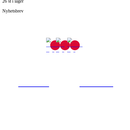
26 st i lager
Nyhetsbrev
Gjutaregatan 8
665 32 Kil
0554-40070
Kontakta oss
© Tipro AB