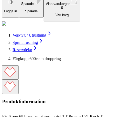
Sparade
Visa varukorgen
0
Logga in
Sparade
Varukorg
Verktyg / Utrustning
Sprututrustning
Reservdelar
Färgkopp 600cc m droppring
Produktinformation
Färgkopp till bland annat sprutpistol TT Prowin LVLP och TT