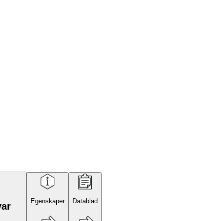
Egenskaper
Datablad
var