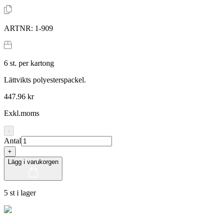
ARTNR:
1-909
6
st. per kartong
Lättvikts polyesterspackel.
447.96 kr
Exkl.moms
-
Antal
+
Lägg i varukorgen
5 st i lager