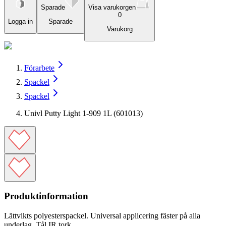
Sparade
Visa varukorgen
0
Logga in
Sparade
Varukorg
Förarbete
Spackel
Spackel
Univl Putty Light 1-909 1L (601013)
Produktinformation
Lättvikts polyesterspackel. Universal applicering fäster på alla
underlag. Tål IR tork.