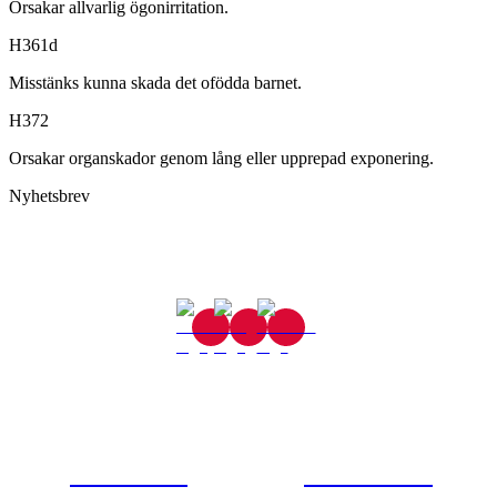
Orsakar allvarlig ögonirritation.
H361d
Misstänks kunna skada det ofödda barnet.
H372
Orsakar organskador genom lång eller upprepad exponering.
Nyhetsbrev
Gjutaregatan 8
665 32 Kil
0554-40070
Kontakta oss