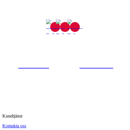
Gjutaregatan 8
665 32 Kil
0554-40070
Kontakta oss
© Tipro AB
Kundtjänst
Kontakta oss