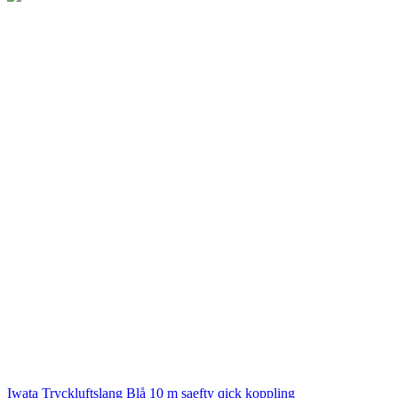
Iwata
Tryckluftslang Blå 10 m saefty qick koppling