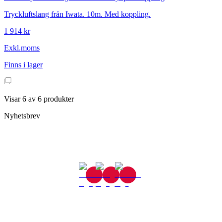
Tryckluftslang från Iwata. 10m. Med koppling.
1 914 kr
Exkl.moms
Finns i lager
Visar
6
av
6
produkter
Nyhetsbrev
Gjutaregatan 8
665 32 Kil