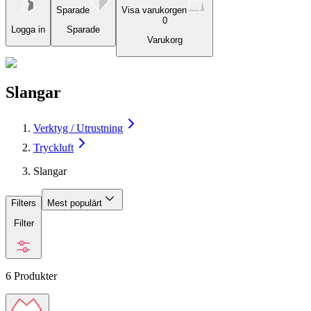
Sparade
Visa varukorgen
0
Logga in
Sparade
Varukorg
Slangar
Verktyg / Utrustning
Tryckluft
Slangar
Filters
Mest populärt
Filter
6
Produkter