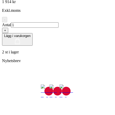
1 914 kr
Exkl.moms
-
Antal
+
Lägg i varukorgen
2 st i lager
Nyhetsbrev
Gjutaregatan 8
665 32 Kil