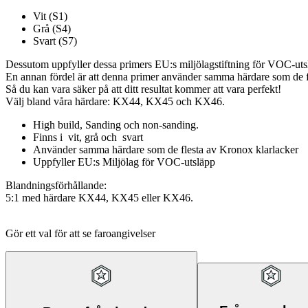
Vit (S1)
Grå (S4)
Svart (S7)
Dessutom uppfyller dessa primers EU:s miljölagstiftning för VOC-uts
En annan fördel är att denna primer använder samma härdare som de f
Så du kan vara säker på att ditt resultat kommer att vara perfekt!
Välj bland våra härdare: KX44, KX45 och KX46.
High build, Sanding och non-sanding.
Finns i vit, grå och svart
Använder samma härdare som de flesta av Kronox klarlacker
Uppfyller EU:s Miljölag för VOC-utsläpp
Blandningsförhållande:
5:1 med härdare KX44, KX45 eller KX46.
Gör ett val för att se faroangivelser