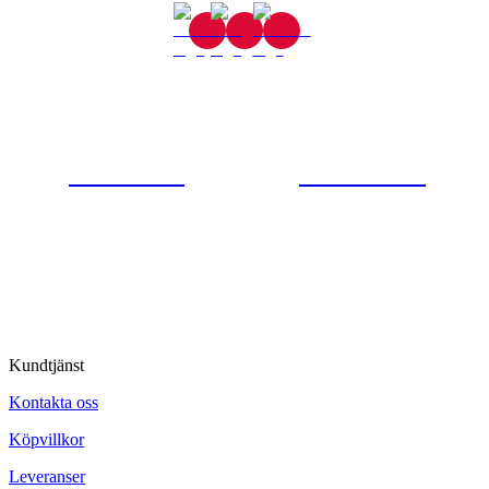
Gjutaregatan 8
665 32 Kil
0554-40070
Kontakta oss
© Tipro AB
Kundtjänst
Kontakta oss
Köpvillkor
Leveranser