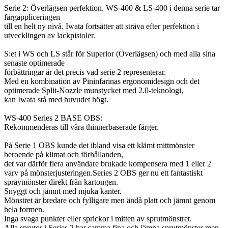
Serie 2: Överlägsen perfektion. WS-400 & LS-400 i denna serie tar
färgappliceringen
till en helt ny nivå. Iwata fortsätter att sträva efter perfektion i
utvecklingen av lackpistoler.
S:et i WS och LS står för Superior (Överlägsen) och med alla sina
senaste optimerade
förbättringar är det precis vad serie 2 representerar.
Med en kombination av Pininfarinas ergonomidesign och det
optimerade Split-Nozzle munstycket med 2.0-teknologi,
kan Iwata stå med huvudet högt.
WS-400 Series 2 BASE OBS:
Rekommenderas till våra thinnerbaserade färger.
På Serie 1 OBS kunde det ibland visa ett klämt mittmönster
beroende på klimat och förhållanden,
det var därför flera användare brukade kompensera med 1 eller 2
varv på mönsterjusteringen.
Series 2 OBS ger nu ett fantastiskt
spraymönster direkt från kartongen.
Snyggt och jämnt med mjuka kanter.
Mönstret är bredare och fylligare men ändå platt och jämnt genom
hela formen.
Inga svaga punkter eller sprickor i mitten av sprutmönstret.
Alla sprutor i Series 2 har samma fina och jämna sprutmönster men