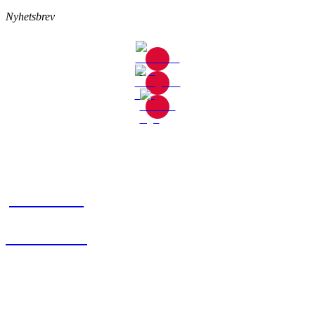
Nyhetsbrev
Gjutaregatan 8
665 32 Kil
0554-40070
Kontakta oss
© Tipro AB