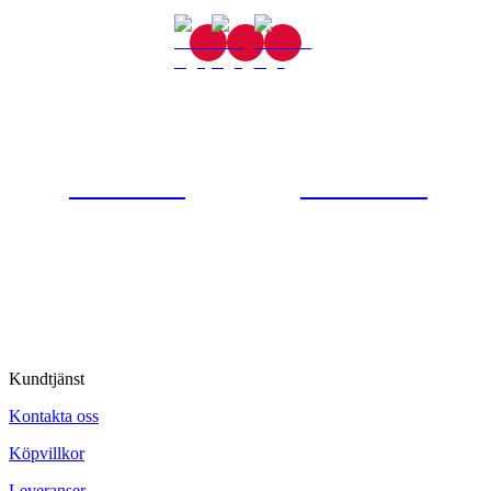
Gjutaregatan 8
665 32 Kil
0554-40070
Kontakta oss
© Tipro AB
Kundtjänst
Kontakta oss
Köpvillkor
Leveranser