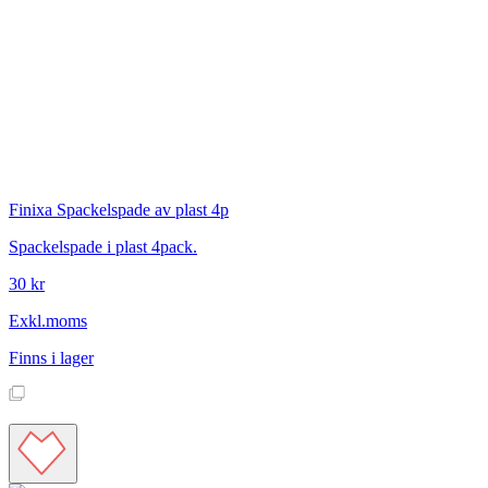
Finixa
Spackelspade av plast 4p
Spackelspade i plast 4pack.
30 kr
Exkl.moms
Finns i lager