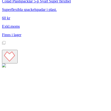
Colad
Plastspacklar 5-p Svart Super flexibel
Superflexibla spackelspadar i plast.
60 kr
Exkl.moms
Finns i lager