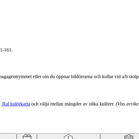
 1-161.
gageutrymmet eller om du öppnar bildörrarna och kollar vid a/b stolpe
n
Ral kulörkarta
och välja mellan mängder av olika kulörer.
(
Viss avvik