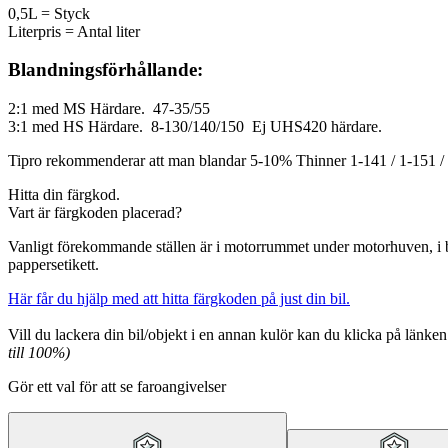
0,5L = Styck
Literpris = Antal liter
Blandningsförhållande:
2:1 med MS Härdare. 47-35/55
3:1 med HS Härdare. 8-130/140/150 Ej UHS420 härdare.
Tipro rekommenderar att man blandar 5-10% Thinner 1-141 / 1-151 /
Hitta din färgkod.
Vart är färgkoden placerad?
Vanligt förekommande ställen är i motorrummet under motorhuven, i ba
pappersetikett.
Här får du hjälp med att hitta färgkoden på just din bil.
Vill du lackera din bil/objekt i en annan kulör kan du klicka på länke
till 100%)
Gör ett val för att se faroangivelser