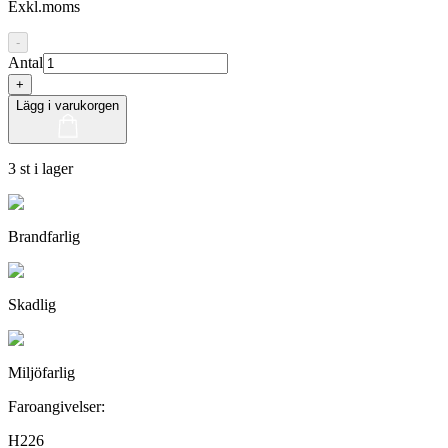
Exkl.moms
-
Antal
+
Lägg i varukorgen
3 st i lager
Brandfarlig
Skadlig
Miljöfarlig
Faroangivelser:
H226