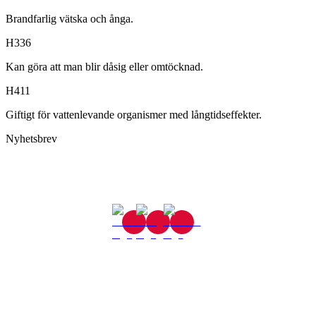
Brandfarlig vätska och ånga.
H336
Kan göra att man blir dåsig eller omtöcknad.
H411
Giftigt för vattenlevande organismer med långtidseffekter.
Nyhetsbrev
Gjutaregatan 8
665 32 Kil
0554-40070
Kontakta oss