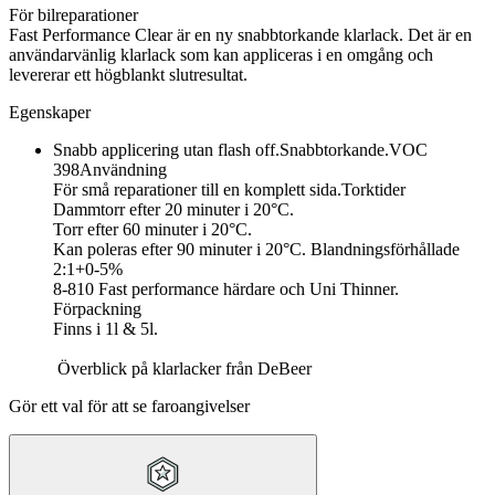
För bilreparationer
Fast Performance Clear är en ny snabbtorkande klarlack. Det är en
användarvänlig klarlack som kan appliceras i en omgång och
levererar ett högblankt slutresultat.
Egenskaper
Snabb applicering utan flash off.
Snabbtorkande.
VOC
398
Användning
För små reparationer till en komplett sida.
Torktider
Dammtorr efter 20 minuter i
20°C
.
Torr efter 60 minuter i
20°C
.
Kan poleras efter 90 minuter i
20°C
.
Blandningsförhållade
2:1+0-5%
8-810 Fast performance härdare och Uni Thinner.
Förpackning
Finns i 1l & 5l.
Överblick på klarlacker från DeBeer
Gör ett val för att se faroangivelser