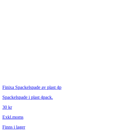
Finixa
Spackelspade av plast 4p
Spackelspade i plast 4pack.
30 kr
Exkl.moms
Finns i lager