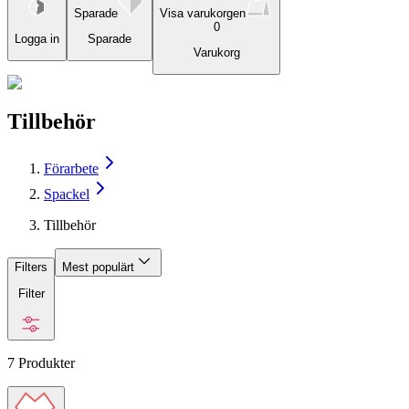
Sparade
Visa varukorgen
0
Logga in
Sparade
Varukorg
Tillbehör
Förarbete
Spackel
Tillbehör
Filters
Mest populärt
Filter
7
Produkter