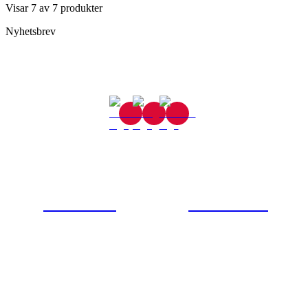
Visar
7
av
7
produkter
Nyhetsbrev
Gjutaregatan 8
665 32 Kil
0554-40070
Kontakta oss
© Tipro AB