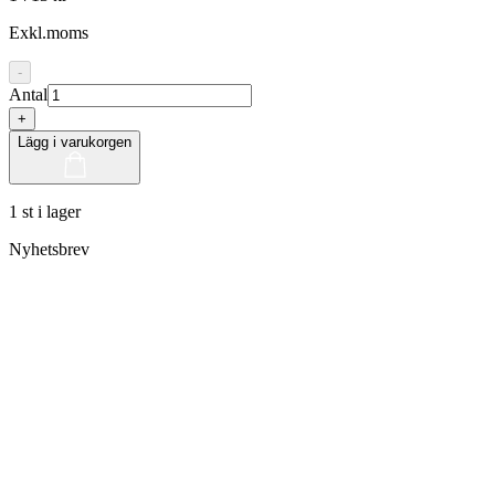
Exkl.moms
-
Antal
+
Lägg i varukorgen
1 st i lager
Nyhetsbrev