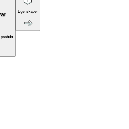
Egenskaper
var
 produkt