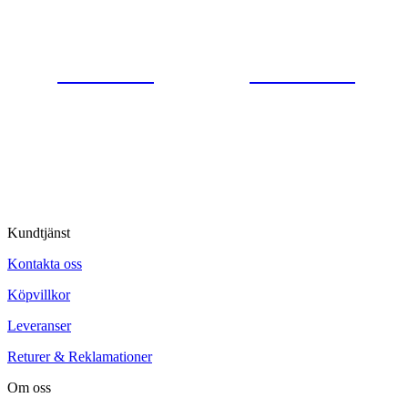
Gjutaregatan 8
665 32 Kil
0554-40070
Kontakta oss
© Tipro AB
Kundtjänst
Kontakta oss
Köpvillkor
Leveranser
Returer & Reklamationer
Om oss