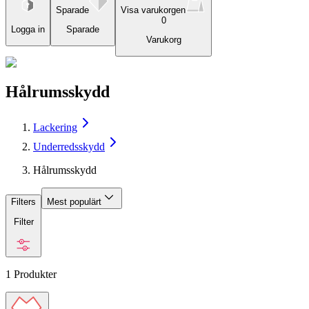
Sparade
Visa varukorgen
0
Logga in
Sparade
Varukorg
Hålrumsskydd
Lackering
Underredsskydd
Hålrumsskydd
Filters
Mest populärt
Filter
1
Produkter