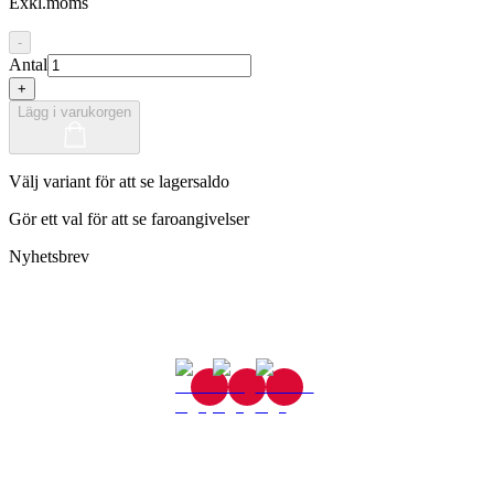
Exkl.moms
-
Antal
+
Lägg i varukorgen
Välj variant för att se lagersaldo
Gör ett val för att se faroangivelser
Nyhetsbrev
Gjutaregatan 8
665 32 Kil