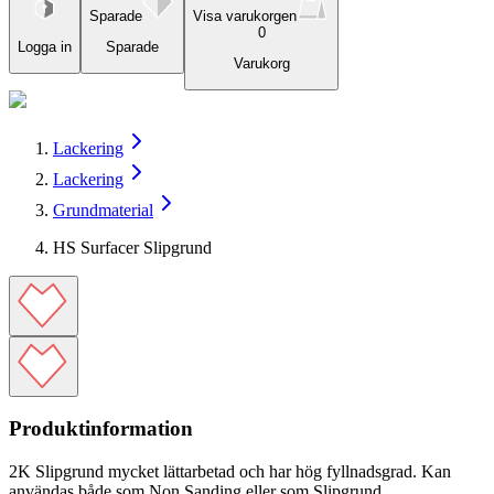
Sparade
Visa varukorgen
0
Logga in
Sparade
Varukorg
Lackering
Lackering
Grundmaterial
HS Surfacer Slipgrund
Produktinformation
2K Slipgrund mycket lättarbetad och har hög fyllnadsgrad. Kan
användas både som Non Sanding eller som Slipgrund.