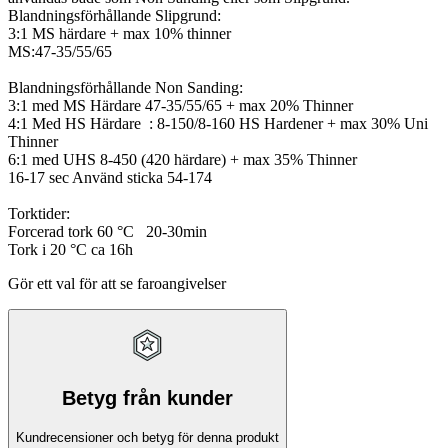
Blandningsförhållande Slipgrund:
3:1 MS härdare + max 10% thinner
MS:47-35/55/65
Blandningsförhållande Non Sanding:
3:1 med MS Härdare 47-35/55/65 + max 20% Thinner
4:1 Med HS Härdare : 8-150/8-160 HS Hardener + max 30% Uni
Thinner
6:1 med UHS 8-450 (420 härdare) + max 35% Thinner
16-17 sec Använd sticka 54-174
Torktider:
Forcerad tork 60 °C 20-30min
Tork i 20 °C ca 16h
Gör ett val för att se faroangivelser
Betyg från kunder
Kundrecensioner och betyg för denna produkt