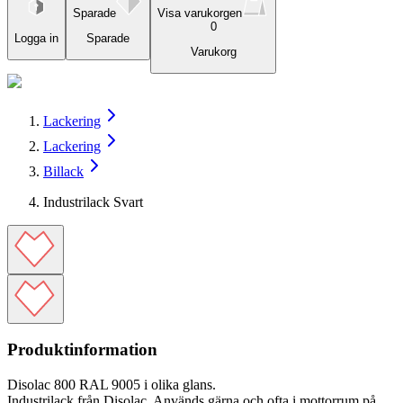
Sparade
Visa varukorgen
0
Logga in
Sparade
Varukorg
Lackering
Lackering
Billack
Industrilack Svart
Produktinformation
Disolac 800 RAL 9005 i olika glans.
Industrilack från Disolac. Används gärna och ofta i mottorrum på