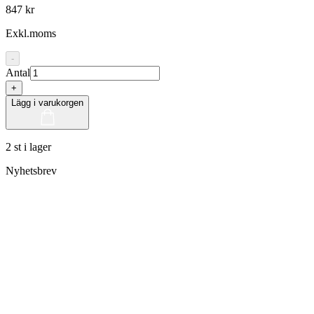
847 kr
Exkl.moms
-
Antal
+
Lägg i varukorgen
2 st i lager
Nyhetsbrev