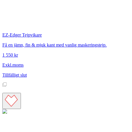
EZ-Edger
Tejpvikare
Få en jämn, fin & mjuk kant med vanlig maskeringstejp.
1 550 kr
Exkl.moms
Tillfälligt slut