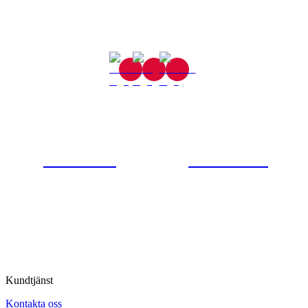
Gjutaregatan 8
665 32 Kil
0554-40070
Kontakta oss
© Tipro AB
Kundtjänst
Kontakta oss