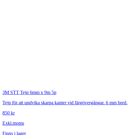
3M
STT Tejp 6mm x 9m 5p
Tejp för att undvika skarpa kanter vid färgövergångar. 6 mm bred.
850 kr
Exkl.moms
Finns i lager