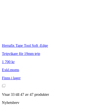
Herrafix
Tape Tool Soft -Edge
Tejpvikare för 19mm tejp
1 700 kr
Exkl.moms
Finns i lager
Visar
33
till
47
av
47
produkter
Nyhetsbrev