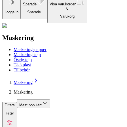
Sparade
Visa varukorgen
0
Logga in
Sparade
Varukorg
Maskering
Maskeringspapper
Maskeringstejp
Övrig tejp
Täckplast
Tillbehör
Maskering
Maskering
Filters
Mest populärt
Filter