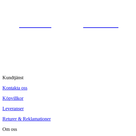
Gjutaregatan 8
665 32 Kil
0554-40070
Kontakta oss
© Tipro AB
Kundtjänst
Kontakta oss
Köpvillkor
Leveranser
Returer & Reklamationer
Om oss