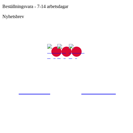
Beställningsvara - 7-14 arbetsdagar
Nyhetsbrev
Gjutaregatan 8
665 32 Kil
0554-40070
Kontakta oss
© Tipro AB