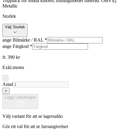
Topplack för solida kulörer, lösningsmedel baserad. OBS Ej
Metallic
Storlek
Välj Storlek
ange Bilmärke / RAL
*
ange Färgkod
*
fr. 390 kr
Exkl.moms
-
Antal
+
Lägg i varukorgen
Välj variant för att se lagersaldo
Gör ett val för att se faroangivelser