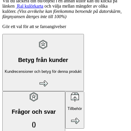
Vill du lackera din bil/objekt i en annan kulör kan du klicka på
länken
Ral kulörkarta
och välja mellan mängder av olika
kulörer.
(
Viss avvikelse kan förekomma beroende på datorskärm,
färgnyansen återges inte till 100%)
Gör ett val för att se faroangivelser
Betyg från kunder
Kundrecensioner och betyg för denna produkt
Tillbehör
Frågor och svar
(
)