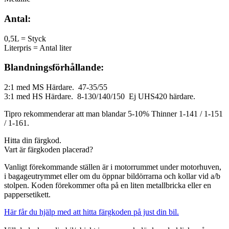
Antal:
0,5L = Styck
Literpris = Antal liter
Blandningsförhållande:
2:1 med MS Härdare. 47-35/55
3:1 med HS Härdare. 8-130/140/150 Ej UHS420 härdare.
Tipro rekommenderar att man blandar 5-10% Thinner 1-141 / 1-151
/ 1-161.
Hitta din färgkod.
Vart är färgkoden placerad?
Vanligt förekommande ställen är i motorrummet under motorhuven,
i bagageutrymmet eller om du öppnar bildörrarna och kollar vid a/b
stolpen. Koden förekommer ofta på en liten metallbricka eller en
pappersetikett.
Här får du hjälp med att hitta färgkoden på just din bil.