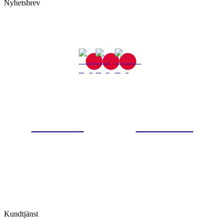
Nyhetsbrev
Gjutaregatan 8
665 32 Kil
0554-40070
Kontakta oss
© Tipro AB
Kundtjänst