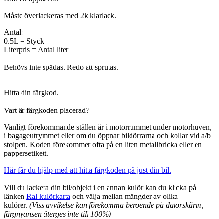
Måste överlackeras med 2k klarlack.
Antal:
0,5L = Styck
Literpris = Antal liter
Behövs inte spädas. Redo att sprutas.
Hitta din färgkod.
Vart är färgkoden placerad?
Vanligt förekommande ställen är i motorrummet under motorhuven,
i bagageutrymmet eller om du öppnar bildörrarna och kollar vid a/b
stolpen.
Koden förekommer ofta på en liten metallbricka eller en
pappersetikett.
Här får du hjälp med att hitta färgkoden på just din bil.
Vill du lackera din bil/objekt i en annan kulör kan du klicka på
länken
Ral kulörkarta
och välja mellan mängder av olika
kulörer.
(Viss avvikelse kan förekomma beroende på datorskärm,
färgnyansen återges inte till 100%)