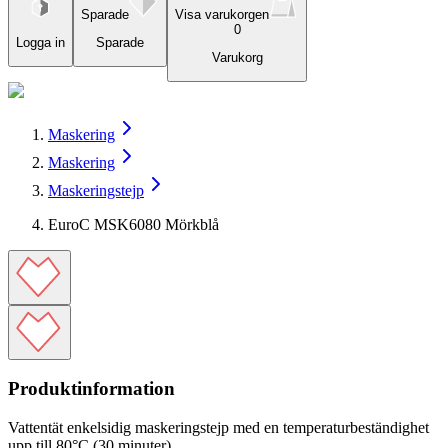
Sparade
Visa varukorgen
0
Logga in
Sparade
Varukorg
Maskering
Maskering
Maskeringstejp
EuroC MSK6080 Mörkblå
Produktinformation
Vattentät enkelsidig maskeringstejp med en temperaturbeständighet
upp till 80°C (30 minuter).