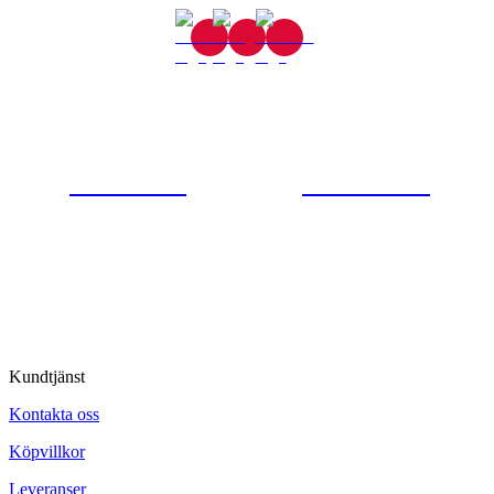
Gjutaregatan 8
665 32 Kil
0554-40070
Kontakta oss
© Tipro AB
Kundtjänst
Kontakta oss
Köpvillkor
Leveranser